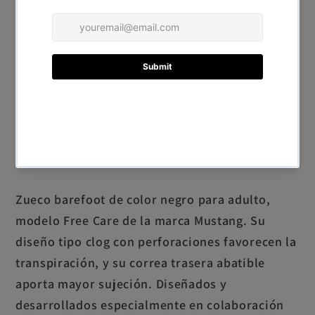
Baleares)
🔄
¿Dudas con la talla? Añade cambio de talla por
solo 2€
Tienes 14 días desde la recepción. Y si no lo
necesitas, te enviamos un cupón de 2€ para tu
próxima compra.
→ Añadir cambio de talla
↩️
Devoluciones en 14 días
— producto sin usar y
en perfecto estado
Zueco barefoot de color negro para adulto,
modelo Free Care de la marca Mustang. Su
diseño tipo clog con perforaciones favorecen la
transpiración, y su correa trasera abatible
aporta mayor sujeción. Diseñados y
desarrollados especialmente en colaboración