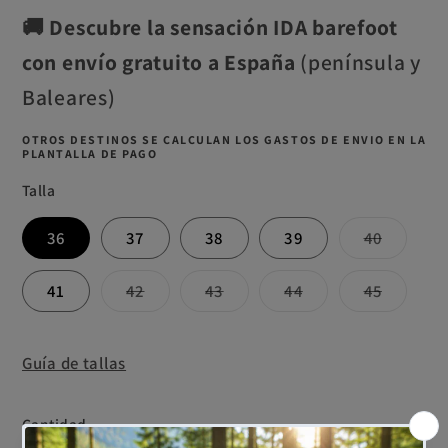
🚚
Descubre la sensación IDA barefoot
con envío gratuito a España
(península y
Baleares)
OTROS DESTINOS SE CALCULAN LOS GASTOS DE ENVIO EN LA
PLANTALLA DE PAGO
Talla
Variant
36
37
38
39
40
agotad
o
no
Variante
Variante
Variante
Variant
41
42
43
44
45
disponi
agotada
agotada
agotada
agotad
o
o
o
o
no
no
no
no
disponible
disponible
disponible
disponi
Guía de tallas
Cantidad
Cantidad