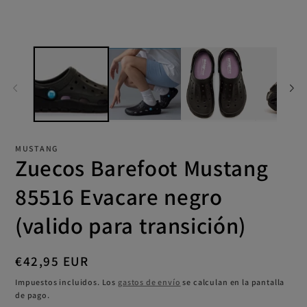
una
mu
ventana
2
modal
en
un
ve
mo
MUSTANG
Zuecos Barefoot Mustang
85516 Evacare negro
(valido para transición)
Precio
€42,95 EUR
habitual
Impuestos incluidos. Los
gastos de envío
se calculan en la pantalla
de pago.