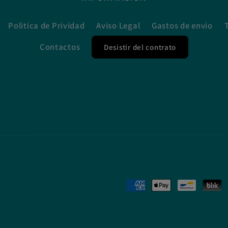
Politica de Prividad
Aviso Legal
Gastos de envio
Contactos
Desistir del contrato
Formas
de
pago