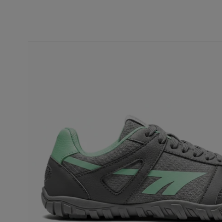
Ir
directamente
a la
información
del producto