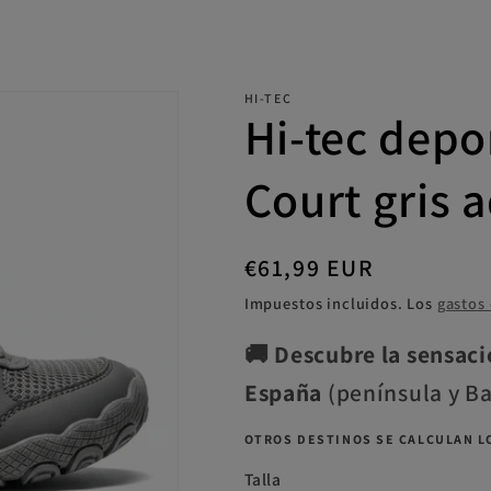
HI-TEC
Hi-tec depo
Court gris 
Precio
€61,99 EUR
habitual
Impuestos incluidos. Los
gastos
🚚
Descubre la sensaci
España
(península y B
OTROS DESTINOS SE CALCULAN LO
Talla