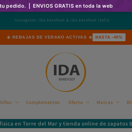
cambiar el mundo desde los pasos de los niños
☀️ REBAJAS DE VERANO ACTIVAS ☀️
HASTA -40%
Niños
Complementos
Oferta
Marcas
Bl
fisica en Torre del Mar y tienda online de zapatos 