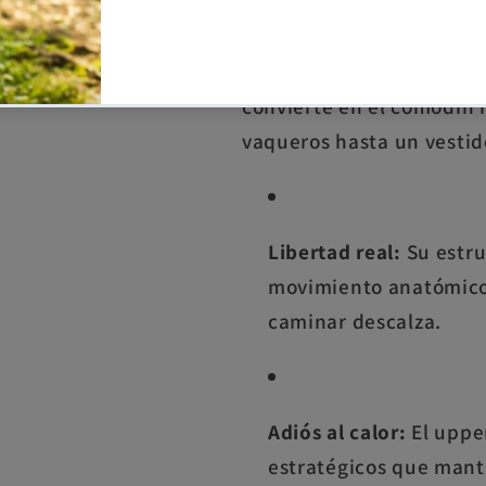
¿Buscas la libertad del m
vestirte? Las
Hi-Tec Cour
filosofía barefoot y el d
convierte en el comodín i
vaqueros hasta un vestid
Libertad real:
Su estruc
movimiento anatómico 
caminar descalza.
Adiós al calor:
El uppe
estratégicos que manti