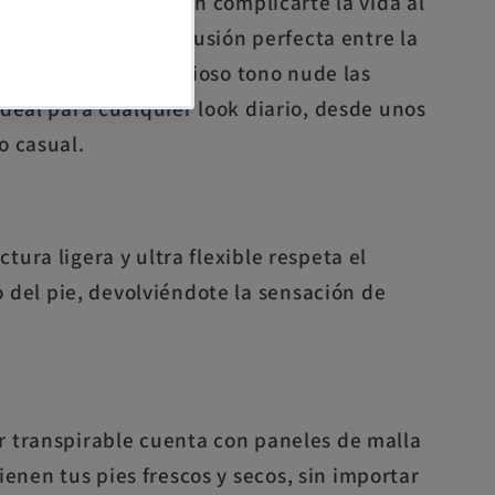
ovimiento natural sin complicarte la vida al
t
para mujer son la fusión perfecta entre la
iseño urbano. Su precioso tono nude las
deal para cualquier look diario, desde unos
o casual.
tura ligera y ultra flexible respeta el
del pie, devolviéndote la sensación de
r transpirable cuenta con paneles de malla
enen tus pies frescos y secos, sin importar