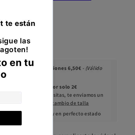
opciones de pago
efoot
 horas
da
o de talla 2€ · Devoluciones 6,50€
- (Válido
)
ñade cambio de talla por solo 2€
cepción. Y si no lo necesitas, te enviamos un
ima compra.
→ Añadir cambio de talla
s
— producto sin usar y en perfecto estado