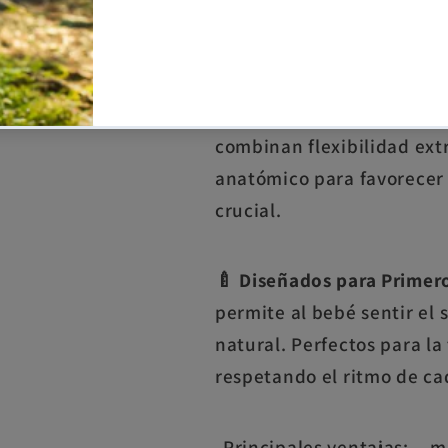
alzado especialmente dis
de tu bebé con máxima su
combinan flexibilidad ex
anatómico para favorecer e
crucial.
🍼 Diseñados para Primer
permite al bebé sentir el 
natural. Perfectos para la
respetando el ritmo de ca
Principales ventajas: - m