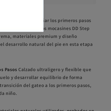
eñado para acompañar los primeros pasos
avidad y respeto. Los mocasines DD Step
trema, materiales premium y diseño
l desarrollo natural del pie en esta etapa
os Pasos
Calzado ultraligero y flexible que
suelo y desarrollar equilibrio de forma
 transición del gateo a los primeros pasos,
da niño.
ateriales naturales utilizados, probados en