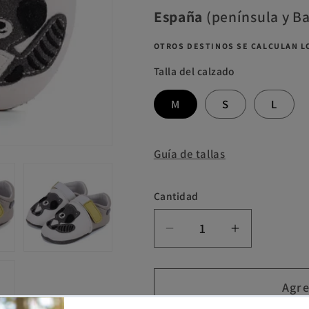
España
(península y B
OTROS DESTINOS SE CALCULAN LO
Talla del calzado
M
S
L
Guía de tallas
Cantidad
Cantidad
Reducir
Aumentar
cantidad
cantidad
para
para
Agre
DD
DD
Step
Step