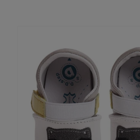
Ir
directamente
a la
información
del producto