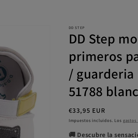
DD STEP
DD Step mo
primeros pa
/ guarderia
51788 blanc
Precio
€33,95 EUR
habitual
Impuestos incluidos. Los
gastos
🚚
Descubre la sensaci