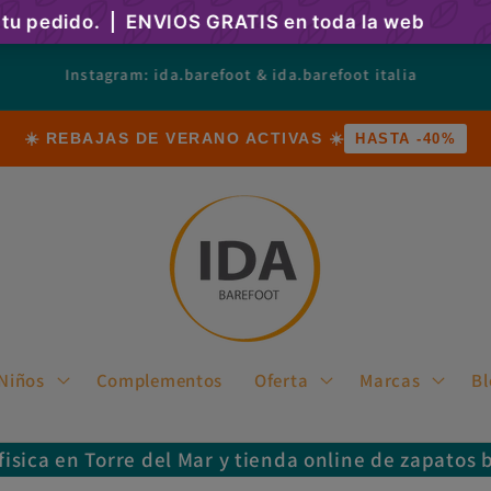
cambiar el mundo desde los pasos de los niños
☀️ REBAJAS DE VERANO ACTIVAS ☀️
HASTA -40%
Niños
Complementos
Oferta
Marcas
Bl
fisica en Torre del Mar y tienda online de zapatos 