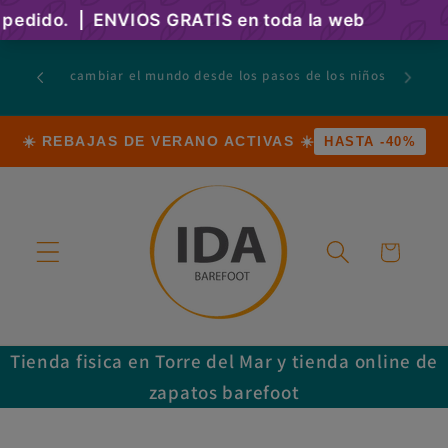
Ir
directamente
al contenido
envíos G
cambiar el mundo desde los pasos de los niños
envíos 
☀️ REBAJAS DE VERANO ACTIVAS ☀️
HASTA -40%
Carrito
Tienda fisica en Torre del Mar y tienda online de
zapatos barefoot