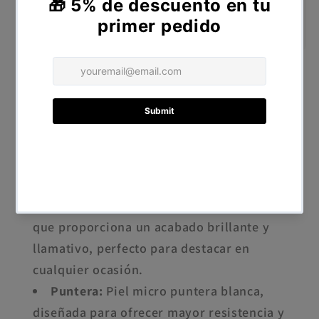
↩️
Devoluciones en 14 días
— producto sin usar y
en perfecto estado
Botines Respetuosos Primeros Pasos y marcha
debutante de la marca Piruflex de color negro
con brilli y glitter (estilo converse)
Características del Producto:
Material Exterior:
Piel negro con brilli,
que proporciona un acabado brillante y
llamativo, perfecto para destacar en
cualquier ocasión.
Puntera:
Piel micro puntera blanca,
diseñada para ofrecer mayor resistencia y