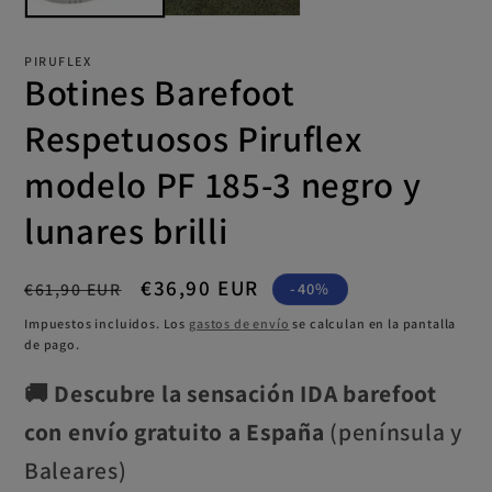
PIRUFLEX
Botines Barefoot
Respetuosos Piruflex
modelo PF 185-3 negro y
lunares brilli
Precio
Precio
€36,90 EUR
€61,90 EUR
-40%
habitual
de
Impuestos incluidos. Los
gastos de envío
se calculan en la pantalla
oferta
de pago.
🚚
Descubre la sensación IDA barefoot
con envío gratuito a España
(península y
Baleares)