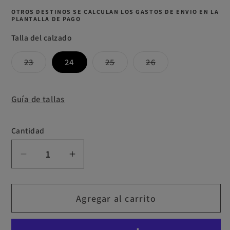
OTROS DESTINOS SE CALCULAN LOS GASTOS DE ENVIO EN LA
PLANTALLA DE PAGO
Talla del calzado
Variante
Variante
Variante
23
24
25
26
agotada
agotada
agotada
o
o
o
no
no
no
disponible
disponible
disponible
Guía de tallas
Cantidad
Cantidad
Reducir
Aumentar
cantidad
cantidad
para
para
Agregar al carrito
Botines
Botines
Barefoot
Barefoot
Respetuosos
Respetuosos