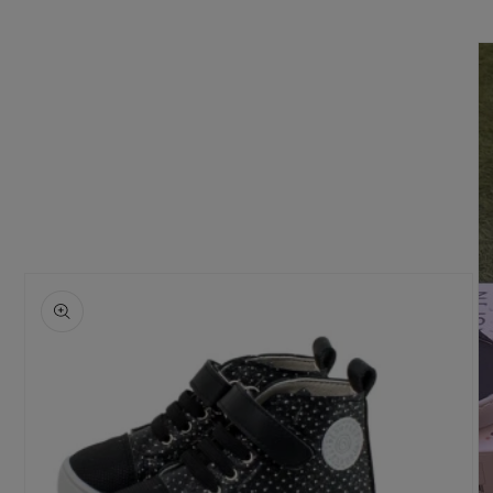
Ir
directamente
a la
información
del producto