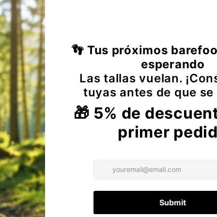
.9
.1
.3
.5
olicitud de desistimiento
llene el siguiente formulario para enviar su solicitud d
o.