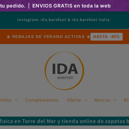
cambiar el mundo desde los pasos de los niños
☀️ REBAJAS DE VERANO ACTIVAS ☀️
HASTA -40%
Niños
Complementos
Oferta
Marcas
Bl
fisica en Torre del Mar y tienda online de zapatos 