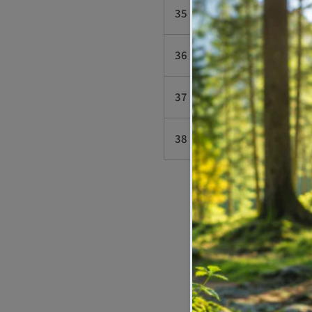
35
23
7
36
24
8
37
24.5
8
38
25
8
Enviar s
Por favor, re
desistimient