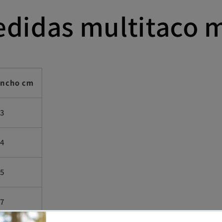
edidas multitaco 
ncho cm
.3
.4
.5
.7