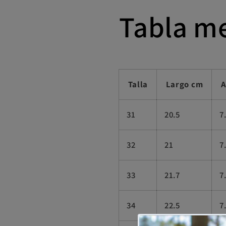
Tabla m
Talla
Largo cm
A
31
20.5
7
32
21
7
33
21.7
7
34
22.5
7