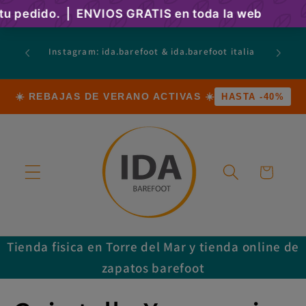
Ir
directamente
al contenido
atsapp:
Instagram: ida.barefoot & ida.barefoot italia
ncesa,8,
☀️ REBAJAS DE VERANO ACTIVAS ☀️
HASTA -40%
Carrito
Tienda fisica en Torre del Mar y tienda online de
zapatos barefoot