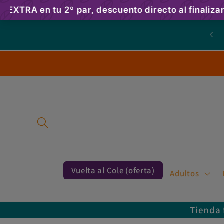
Ir
directamente
al contenido
ntacto: info@idabarefoot.com - Whatsapp: 0034 685280268.
Estamos en Calle Princesa,8, Torre del Mar (Málaga)
Vuelta al Cole (oferta)
Adultos
Tienda 