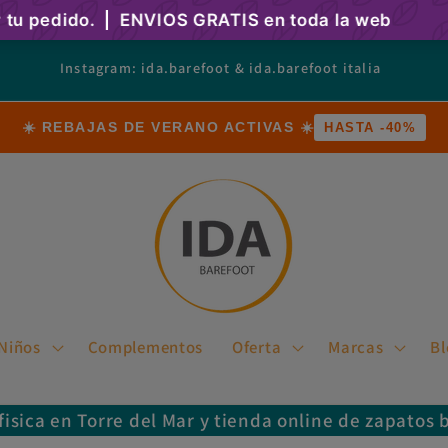
Instagram: ida.barefoot & ida.barefoot italia
☀️ REBAJAS DE VERANO ACTIVAS ☀️
HASTA -40%
Niños
Complementos
Oferta
Marcas
Bl
fisica en Torre del Mar y tienda online de zapatos 