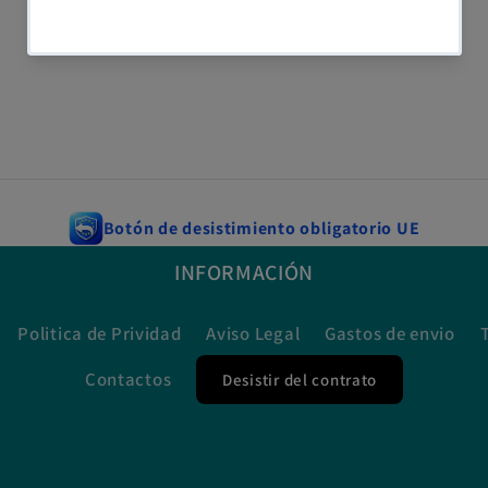
Botón de desistimiento obligatorio UE
INFORMACIÓN
Politica de Prividad
Aviso Legal
Gastos de envio
Contactos
Desistir del contrato