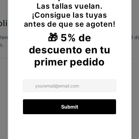
olicitud de desistimiento
llene el siguiente formulario para enviar su solicitud d
o.